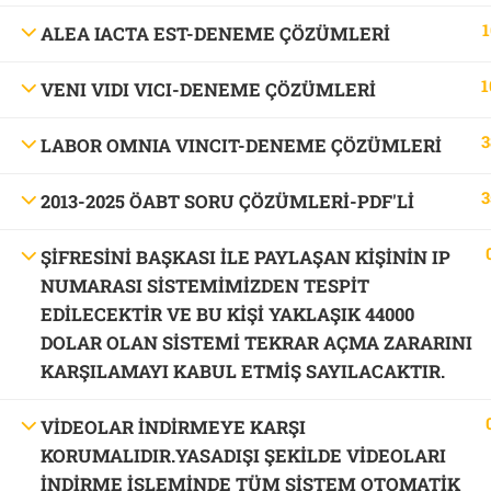
1
ALEA IACTA EST-DENEME ÇÖZÜMLERİ
1
VENI VIDI VICI-DENEME ÇÖZÜMLERİ
3
LABOR OMNIA VINCIT-DENEME ÇÖZÜMLERİ
3
2013-2025 ÖABT SORU ÇÖZÜMLERİ-PDF'LI
ŞİFRESİNİ BAŞKASI İLE PAYLAŞAN KİŞİNİN IP
NUMARASI SİSTEMİMİZDEN TESPİT
EDİLECEKTİR VE BU KİŞİ YAKLAŞIK 44000
DOLAR OLAN SİSTEMİ TEKRAR AÇMA ZARARINI
KARŞILAMAYI KABUL ETMİŞ SAYILACAKTIR.
VİDEOLAR İNDİRMEYE KARŞI
KORUMALIDIR.YASADIŞI ŞEKİLDE VİDEOLARI
İNDİRME İŞLEMİNDE TÜM SİSTEM OTOMATİK