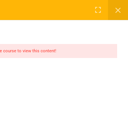
Login
NASAYFA
DERSLER
2027 KAYIT
İLETIŞIM
he course to view this content!