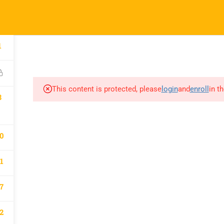
l.com
pany
Links
1
A
atematik 2027 Kayıt
Derslerimiz
This content is protected, please
login
and
enroll
in t
m
8
0
1
7
2