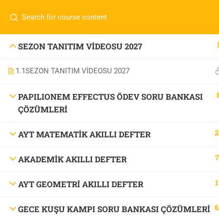
İletişim:
0 536 360 68 27
oabtmatematik.ue@gmai
Com
0 536 360 68 27
SEZON TANITIM VİDEOSU 2027
oabtmatematik.ue@gmail.com
1.1
SEZON TANITIM VİDEOSU 2027
ÖABT M
İletişi
PAPILIONEM EFFECTUS ÖDEV SORU BANKASI
ÇÖZÜMLERİ
2
AYT MATEMATİK AKILLI DEFTER
7
AKADEMİK AKILLI DEFTER
OABT Matematik
1
AYT GEOMETRİ AKILLI DEFTER
6
GECE KUŞU KAMPI SORU BANKASI ÇÖZÜMLERİ