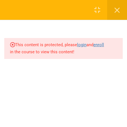
Login
71
AKADEMİK AKILLI DEFTER
4.1
ANALİZ-ÖZEL TANIMLI
0 536 360 68 27
FONKSİYONLAR (Sayfa 1-7)
oabtmatematik.ue@gmail.com
This content is protected, please
login
and
enroll
4.2
ANALİZ-ÖZEL TANIMLI
in the course to view this content!
FONKSİYONLAR (Sayfa 7-12)
4.3
ANALİZ-LİMİT (Sayfa 1-5)
Company
4.4
ANALİZ-LİMİT (Sayfa 6-9)
4.5
ANALİZ-LİMİT (Sayfa 10-14)
ÖABT Matematik 2027 Kayıt
4.6
ANALİZ-LİMİT (Sayfa 15-
İletişim
16+2022-2025 ÖABT)/ANALİZ