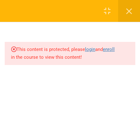
10.24
İLKMAT 2022 (18-45
Login
SORULARI)
10.25
İLKMAT 2022 (46-60
0 536 360 68 27
SORULARI)/LİSEMAT 2022
(1-13 SORULARI)
oabtmatematik.ue@gmail.com
This content is protected, please
login
and
enroll
in the course to view this content!
10.26
LİSEMAT 2022 (14-37
SORULARI)
10.27
LİSEMAT 2022 (38-60
SORULARI)
Company
10.28
İLKMAT 2023 (1-30
SORULARI)
ÖABT Matematik 2027 Kayıt
İletişim
10.29
İLKMAT 2023 (31-60
SORULARI)