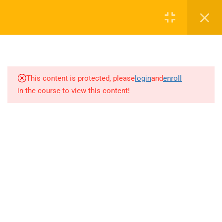
KİTAPÇIĞI(LİSEMAT) 61 -112
Login
SORULARI
6.19
DİFERANSİYEL DENKLEMLER
0 536 360 68 27
KİTAPÇIĞI(LİSEMAT) 113-156
SORULARI
oabtmatematik.ue@gmail.com
This content is protected, please
login
and
enroll
in the course to view this content!
6.20
DİFERANSİYEL DENKLEMLER
KİTAPÇIĞI(LİSEMAT) 157-190
SORULARI
6.21
DİFERANSİYEL DENKLEMLER
Company
KİTAPÇIĞI(LİSEMAT) 191-222
SORULARI
ÖABT Matematik 2027 Kayıt
6.22
İSTATİSTİK-OLASILIK
İletişim
KİTAPÇIĞI 1-44 SORULARI