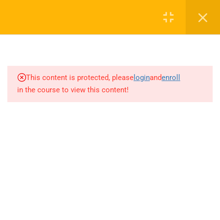
6.6
ANALİZ-TÜREV KİTAPÇIĞI 101-
Login
140 SORULARI
6.7
ANALİZ-TÜREV KİTAPÇIĞI 141-
0 536 360 68 27
191 SORULARI
oabtmatematik.ue@gmail.com
This content is protected, please
login
and
enroll
6.8
ANALİZ-İNTEGRAL KİTAPÇIĞI
in the course to view this content!
1-56 SORULARI
6.9
ANALİZ-İNTEGRAL KİTAPÇIĞI
57-112 SORULARI
Company
6.10
ANALİZ-İNTEGRAL KİTAPÇIĞI
113-153
SORULARI/KUTUPSAL
ÖABT Matematik 2027 Kayıt
KOORDİNATLAR KİTAPÇIĞI 1-
İletişim
12 SORULARI