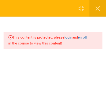
(Sayfa 40-42+2022-2025
Login
ÖABT)
4.37
İSTATİSTİK-OLASILIK(AYT)
0 536 360 68 27
(Sayfa 1-8)
oabtmatematik.ue@gmail.com
This content is protected, please
login
and
enroll
4.38
İSTATİSTİK-OLASILIK(AYT)
in the course to view this content!
(Sayfa 8-14)
4.39
İSTATİSTİK-OLASILIK(AYT)
(Sayfa 15-21)
Company
4.40
İSTATİSTİK-OLASILIK(AYT)
(Sayfa 21-25+2022-2023 İLK 4
ÖABT)
ÖABT Matematik 2027 Kayıt
İletişim
4.41
İSTATİSTİK-OLASILIK(AYT)
(2023 SON 3-2024-2025