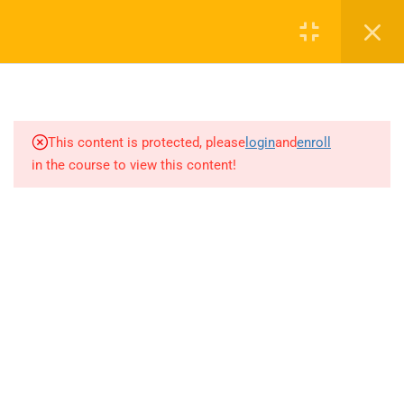
SORULARI/LOGARİTMA
Login
KİTAPÇIĞI 1-24 SORULARI
6.51
LOGARİTMA KİTAPÇIĞI 25-44
0 536 360 68 27
SORULARI/TRİGONOMETRİ
KİTAPÇIĞI 1-36 SORULARI
oabtmatematik.ue@gmail.com
This content is protected, please
login
and
enroll
in the course to view this content!
6.52
TRİGONOMETRİ KİTAPÇIĞI
37-61 SORULARI/KARMAŞIK
SAYILAR KİTAPÇIĞI 1-28
SORULARI
Company
6.53
KARMAŞIK SAYILAR
KİTAPÇIĞI 29-36
SORULARI/TOPLAM-ÇARPIM
ÖABT Matematik 2027 Kayıt
SEMBOLÜ KİTAPÇIĞI 1-33
İletişim
SORULARI