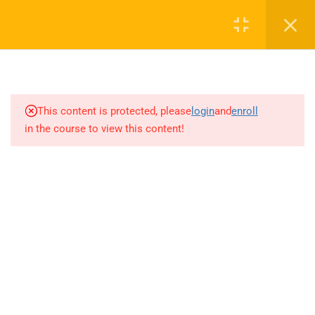
4.14
ANALİZ-TÜREV (Sayfa 41-
Login
47+2022 İLK 7 ÖABT)
4.15
ANALİZ-TÜREV (2022 SON 6-
0 536 360 68 27
2023-2024-2025 ÖABT)
oabtmatematik.ue@gmail.com
This content is protected, please
login
and
enroll
4.16
ANALİZ-İNTEGRAL (Sayfa 1-
in the course to view this content!
6)
4.17
ANALİZ-İNTEGRAL (Sayfa 6-
11)
Company
4.18
ANALİZ-İNTEGRAL (Sayfa 11-
16)
ÖABT Matematik 2027 Kayıt
4.19
ANALİZ-İNTEGRAL (Sayfa 17-
İletişim
23)