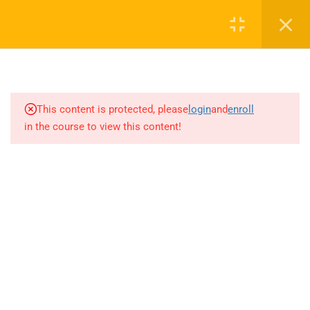
DENKLEMLER(LİSEMAT)
Login
(Sayfa 9-17)
4.33
DİFERANSİYEL
0 536 360 68 27
DENKLEMLER(LİSEMAT)
(Sayfa 17-23)
oabtmatematik.ue@gmail.com
This content is protected, please
login
and
enroll
in the course to view this content!
4.34
DİFERANSİYEL
DENKLEMLER(LİSEMAT)
(Sayfa 23-31)
4.35
DİFERANSİYEL
Company
DENKLEMLER(LİSEMAT)
(Sayfa 32-39)
ÖABT Matematik 2027 Kayıt
4.36
DİFERANSİYEL
İletişim
DENKLEMLER(LİSEMAT)
(Sayfa 40-42+2022-2025