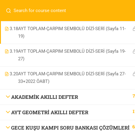
İletişim:
0 536 360 68 27
oabtmatematik.ue@gmai
3.17
AYT TOPLAM-ÇARPIM SEMBOLÜ DİZİ-SERİ (Sayfa 1-10)
Com
0 536 360 68 27
3.18
AYT TOPLAM-ÇARPIM SEMBOLÜ DİZİ-SERİ (Sayfa 11-
19)
oabtmatematik.ue@gmail.com
ÖABT M
3.19
AYT TOPLAM-ÇARPIM SEMBOLÜ DİZİ-SERİ (Sayfa 19-
İletişi
27)
3.20
AYT TOPLAM-ÇARPIM SEMBOLÜ DİZİ-SERİ (Sayfa 27-
33+2022 ÖABT)
7
AKADEMİK AKILLI DEFTER
OABT Matematik
1
AYT GEOMETRİ AKILLI DEFTER
6
GECE KUŞU KAMPI SORU BANKASI ÇÖZÜMLERİ