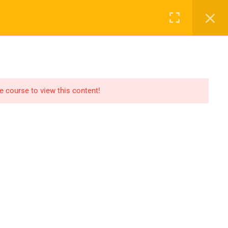
Login
NASAYFA
DERSLER
2027 KAYIT
İLETIŞIM
he course to view this content!