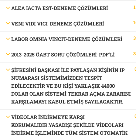
1
ALEA IACTA EST-DENEME ÇÖZÜMLERİ
1
VENI VIDI VICI-DENEME ÇÖZÜMLERİ
3
LABOR OMNIA VINCIT-DENEME ÇÖZÜMLERİ
3
2013-2025 ÖABT SORU ÇÖZÜMLERİ-PDF'LI
ŞİFRESİNİ BAŞKASI İLE PAYLAŞAN KİŞİNİN IP
NUMARASI SİSTEMİMİZDEN TESPİT
EDİLECEKTİR VE BU KİŞİ YAKLAŞIK 44000
DOLAR OLAN SİSTEMİ TEKRAR AÇMA ZARARINI
KARŞILAMAYI KABUL ETMİŞ SAYILACAKTIR.
VİDEOLAR İNDİRMEYE KARŞI
KORUMALIDIR.YASADIŞI ŞEKİLDE VİDEOLARI
İNDİRME İŞLEMİNDE TÜM SİSTEM OTOMATİK