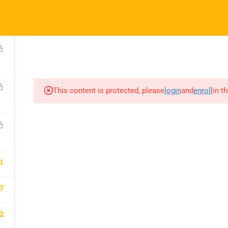
l.com
pany
Links
A
atematik 2027 Kayıt
Derslerimiz
This content is protected, please
login
and
enroll
in t
m
1
7
2