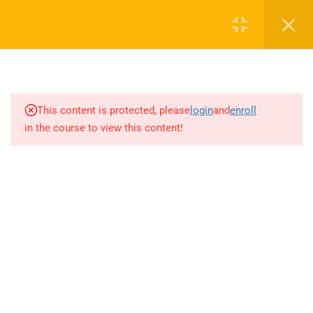
Login
4.11
ANALİZ-TÜREV (Sayfa 23-29)
4.12
ANALİZ-TÜREV (Sayfa 29-35)
0 536 360 68 27
4.13
ANALİZ-TÜREV (Sayfa 36-41)
oabtmatematik.ue@gmail.com
This content is protected, please
login
and
enroll
in the course to view this content!
4.14
ANALİZ-TÜREV (Sayfa 41-
47+2022 İLK 7 ÖABT)
4.15
ANALİZ-TÜREV (2022 SON 6-
Company
2023-2024-2025 ÖABT)
4.16
ANALİZ-İNTEGRAL (Sayfa 1-
ÖABT Matematik 2027 Kayıt
6)
İletişim
4.17
ANALİZ-İNTEGRAL (Sayfa 6-