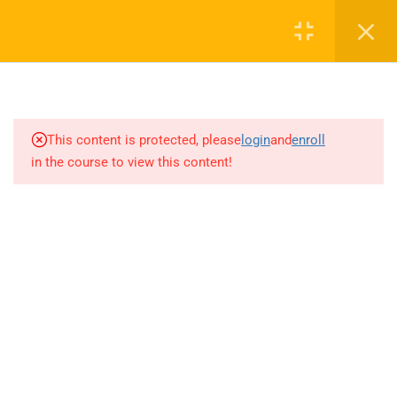
4.19
ANALİZ-İNTEGRAL (Sayfa 17-
Login
23)
4.20
ANALİZ-İNTEGRAL (Sayfa 23-
0 536 360 68 27
31)
oabtmatematik.ue@gmail.com
This content is protected, please
login
and
enroll
4.21
ANALİZ-İNTEGRAL (Sayfa 31-
in the course to view this content!
37+2022 İLK 2 ÖABT)
4.22
ANALİZ-İNTEGRAL (2022
SON 6-2023-2024-2025 ÖABT)
Company
4.23
ANALİZ-KUTUPSAL
KOORDİNATLAR (Sayfa 1-10)
ÖABT Matematik 2027 Kayıt
4.24
ANALİZ-KUTUPSAL
İletişim
KOORDİNATLAR (Sayfa 10-
13)/ANALİZ ÇOK DEĞİŞKENLİ