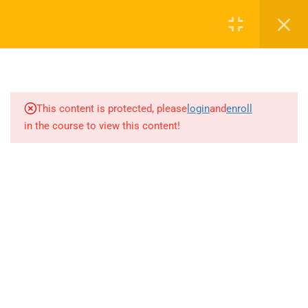
5.11
AYT DİKDÖRTGEN-KARE-
Login
YAMUK-DELTOİD (Sayfa 6-21)
5.12
AYT DİKDÖRTGEN-KARE-
0 536 360 68 27
YAMUK-DELTOİD (Sayfa 21-
36)
oabtmatematik.ue@gmail.com
This content is protected, please
login
and
enroll
in the course to view this content!
5.13
AYT DİKDÖRTGEN-KARE-
YAMUK-DELTOİD (2022-2025
ÖABT)/AYT ÇEMBERDE AÇI
(Sayfa 1-10)
Company
5.14
AYT ÇEMBERDE AÇI (Sayfa
10-15)/AYT ÇEMBERDE
UZUNLUK (Sayfa 1-13)
ÖABT Matematik 2027 Kayıt
İletişim
5.15
AYT ÇEMBERDE UZUNLUK
(Sayfa 14-15)/AYT DAİREDE