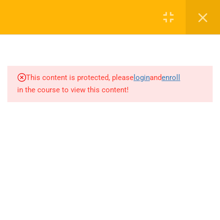
6.47
MANTIK KİTAPÇIĞI 1-16
Login
SORULARI
6.48
FONKSİYON KİTAPÇIĞI 1-54
0 536 360 68 27
SORULARI
oabtmatematik.ue@gmail.com
This content is protected, please
login
and
enroll
6.49
2.DERECE
in the course to view this content!
DENKLEMLER,EŞİTSİZLİKLER,PARABOL
KİTAPÇIĞI 1-66 SORULARI
6.50
POLİNOM KİTAPÇIĞI 1-37
SORULARI/LOGARİTMA
Company
KİTAPÇIĞI 1-24 SORULARI
6.51
LOGARİTMA KİTAPÇIĞI 25-44
ÖABT Matematik 2027 Kayıt
SORULARI/TRİGONOMETRİ
İletişim
KİTAPÇIĞI 1-36 SORULARI