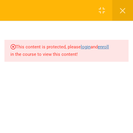
4.38
İSTATİSTİK-OLASILIK(AYT)
Login
(Sayfa 8-14)
4.39
İSTATİSTİK-OLASILIK(AYT)
0 536 360 68 27
(Sayfa 15-21)
oabtmatematik.ue@gmail.com
This content is protected, please
login
and
enroll
4.40
İSTATİSTİK-OLASILIK(AYT)
in the course to view this content!
(Sayfa 21-25+2022-2023 İLK 4
ÖABT)
4.41
İSTATİSTİK-OLASILIK(AYT)
(2023 SON 3-2024-2025
Company
ÖABT) /İSTATİSTİK-
OLASILIK(AKADEMİK) (Sayfa
1-4)
ÖABT Matematik 2027 Kayıt
İletişim
4.42
İSTATİSTİK-
OLASILIK(AKADEMİK) (Sayfa