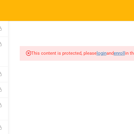
l.com
pany
Links
A
atematik 2027 Kayıt
Derslerimiz
This content is protected, please
login
and
enroll
in t
m