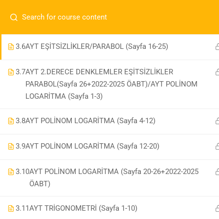
3.5
AYT 2.DERECE DENKLEMLER/EŞİTSİZLİKLER (Sayfa 7-
İletişim:
0 536 360 68 27
oabtmatematik.ue@gmai
15)
Com
0 536 360 68 27
3.6
AYT EŞİTSİZLİKLER/PARABOL (Sayfa 16-25)
oabtmatematik.ue@gmail.com
3.7
AYT 2.DERECE DENKLEMLER EŞİTSİZLİKLER
ÖABT M
PARABOL(Sayfa 26+2022-2025 ÖABT)/AYT POLİNOM
İletişi
LOGARİTMA (Sayfa 1-3)
3.8
AYT POLİNOM LOGARİTMA (Sayfa 4-12)
3.9
AYT POLİNOM LOGARİTMA (Sayfa 12-20)
OABT Matematik
3.10
AYT POLİNOM LOGARİTMA (Sayfa 20-26+2022-2025
ÖABT)
3.11
AYT TRİGONOMETRİ (Sayfa 1-10)