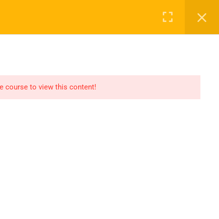
Login
NASAYFA
DERSLER
2027 KAYIT
İLETIŞIM
he course to view this content!