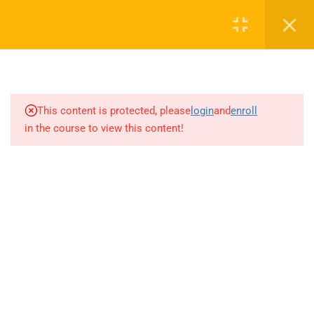
KİTAPÇIĞI(LİSEMAT) 157-190
Login
SORULARI
6.21
DİFERANSİYEL DENKLEMLER
0 536 360 68 27
KİTAPÇIĞI(LİSEMAT) 191-222
SORULARI
oabtmatematik.ue@gmail.com
This content is protected, please
login
and
enroll
in the course to view this content!
6.22
İSTATİSTİK-OLASILIK
KİTAPÇIĞI 1-44 SORULARI
6.23
İSTATİSTİK-OLASILIK
KİTAPÇIĞI 45-84 SORULARI
Company
6.24
İSTATİSTİK-OLASILIK
KİTAPÇIĞI 85-128 SORULARI
ÖABT Matematik 2027 Kayıt
İletişim
6.25
İSTATİSTİK-OLASILIK
KİTAPÇIĞI 129-160 SORULARI