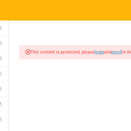
l.com
pany
Links
A
atematik 2027 Kayıt
Derslerimiz
This content is protected, please
login
and
enroll
in t
m