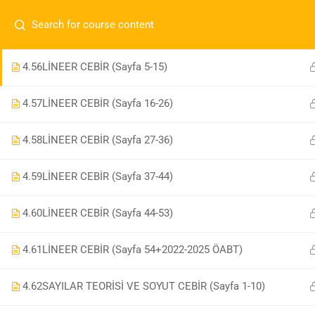
4.55
ÇEMBER ANALİTİĞİ-KONİKLER-DÖNDÜRME (Sayfa 17-
İletişim:
0 536 360 68 27
oabtmatematik.ue@gmai
19+2022-2025 ÖABT)/LİNEER CEBİR (Sayfa 1-5)
Com
0 536 360 68 27
4.56
LİNEER CEBİR (Sayfa 5-15)
oabtmatematik.ue@gmail.com
4.57
LİNEER CEBİR (Sayfa 16-26)
ÖABT M
İletişi
4.58
LİNEER CEBİR (Sayfa 27-36)
4.59
LİNEER CEBİR (Sayfa 37-44)
4.60
LİNEER CEBİR (Sayfa 44-53)
OABT Matematik
4.61
LİNEER CEBİR (Sayfa 54+2022-2025 ÖABT)
4.62
SAYILAR TEORİSİ VE SOYUT CEBİR (Sayfa 1-10)