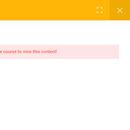
Login
NASAYFA
DERSLER
2027 KAYIT
İLETIŞIM
he course to view this content!