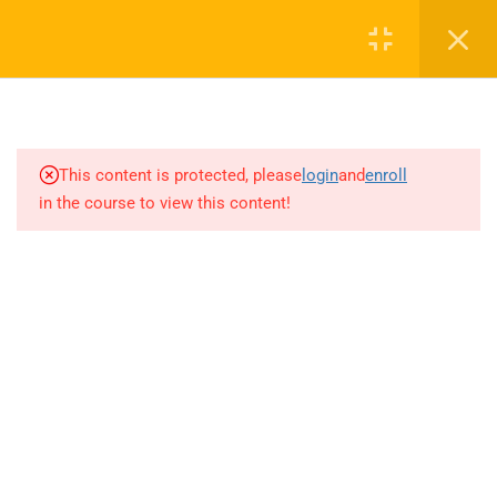
(Sayfa 15-16+2022-2023-2024
Login
İLK 6 ÖABT)
4.49
DOĞRU-VEKTÖR ANALİTİĞİ
0 536 360 68 27
(2024 SON 2-2025
ÖABT)/UZAY ANALİTİĞİ
oabtmatematik.ue@gmail.com
This content is protected, please
login
and
enroll
(Sayfa 1-7)
in the course to view this content!
4.50
UZAY ANALİTİĞİ (Sayfa 7-13)
4.51
UZAY ANALİTİĞİ (Sayfa 13-
Company
19)
4.52
UZAY ANALİTİĞİ (Sayfa 20-
22+2022-2025 ÖABT)
ÖABT Matematik 2027 Kayıt
İletişim
4.53
ÇEMBER ANALİTİĞİ-
KONİKLER-DÖNDÜRME