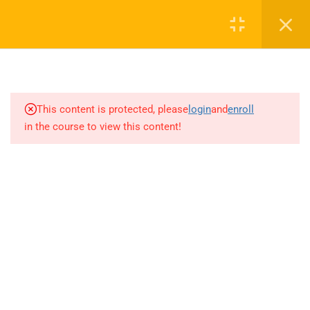
6.29
ANALİTİK GEOMETRİ
Login
KİTAPÇIĞI 51-92 SORULARI
6.30
ANALİTİK GEOMETRİ
0 536 360 68 27
KİTAPÇIĞI 93-138 SORULARI
oabtmatematik.ue@gmail.com
This content is protected, please
login
and
enroll
6.31
ANALİTİK GEOMETRİ
in the course to view this content!
KİTAPÇIĞI 139-172 SORULARI
6.32
ANALİTİK GEOMETRİ
KİTAPÇIĞI 173-200 SORULARI
Company
6.33
ANALİTİK GEOMETRİ
KİTAPÇIĞI 201-232 SORULARI
ÖABT Matematik 2027 Kayıt
6.34
ANALİTİK GEOMETRİ
İletişim
KİTAPÇIĞI 233-264 SORULARI