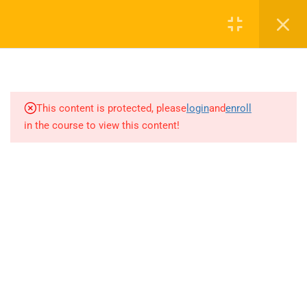
6.57
ÇOKGEN-DÖRTGEN
Login
KİTAPÇIĞI 1-64 SORULARI
6.58
ÇOKGEN-DÖRTGEN
0 536 360 68 27
KİTAPÇIĞI 65-104 SORULARI
oabtmatematik.ue@gmail.com
This content is protected, please
login
and
enroll
6.59
ÇOKGEN-DÖRTGEN
in the course to view this content!
KİTAPÇIĞI 105-140 SORULARI
6.60
ÇOKGEN-DÖRTGEN
KİTAPÇIĞI 141-156
SORULARI/ÇEMBER
Company
KİTAPÇIĞI 1-28 SORULARI
6.61
ÇEMBER KİTAPÇIĞI 29-64
ÖABT Matematik 2027 Kayıt
SORULARI
İletişim
6.62
UZAY GEOMETRİ KİTAPÇIĞI