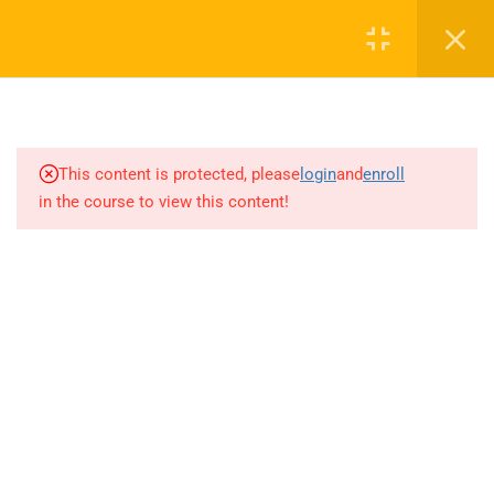
Login
1
SEZON TANITIM VİDEOSU
0 536 360 68 27
2027
oabtmatematik.ue@gmail.com
This content is protected, please
login
and
enroll
1.1
SEZON TANITIM VİDEOSU
in the course to view this content!
2027
7
PAPILIONEM EFFECTUS
ÖDEV SORU BANKASI
Company
ÇÖZÜMLERİ
20
AYT MATEMATİK AKILLI
ÖABT Matematik 2027 Kayıt
DEFTER
İletişim
71
AKADEMİK AKILLI DEFTER