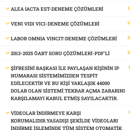
1
ALEA IACTA EST-DENEME ÇÖZÜMLERİ
1
VENI VIDI VICI-DENEME ÇÖZÜMLERİ
3
LABOR OMNIA VINCIT-DENEME ÇÖZÜMLERİ
3
2013-2025 ÖABT SORU ÇÖZÜMLERİ-PDF'LI
ŞİFRESİNİ BAŞKASI İLE PAYLAŞAN KİŞİNİN IP
NUMARASI SİSTEMİMİZDEN TESPİT
EDİLECEKTİR VE BU KİŞİ YAKLAŞIK 44000
DOLAR OLAN SİSTEMİ TEKRAR AÇMA ZARARINI
KARŞILAMAYI KABUL ETMİŞ SAYILACAKTIR.
VİDEOLAR İNDİRMEYE KARŞI
KORUMALIDIR.YASADIŞI ŞEKİLDE VİDEOLARI
İNDİRME İŞLEMİNDE TÜM SİSTEM OTOMATİK