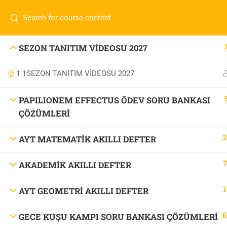
İletişim:
0 536 360 68 27
oabtmatematik.ue@gmai
Com
0 536 360 68 27
SEZON TANITIM VİDEOSU 2027
oabtmatematik.ue@gmail.com
1.1
SEZON TANITIM VİDEOSU 2027
ÖABT M
İletişi
PAPILIONEM EFFECTUS ÖDEV SORU BANKASI
ÇÖZÜMLERİ
2
AYT MATEMATİK AKILLI DEFTER
7
AKADEMİK AKILLI DEFTER
OABT Matematik
1
AYT GEOMETRİ AKILLI DEFTER
6
GECE KUŞU KAMPI SORU BANKASI ÇÖZÜMLERİ