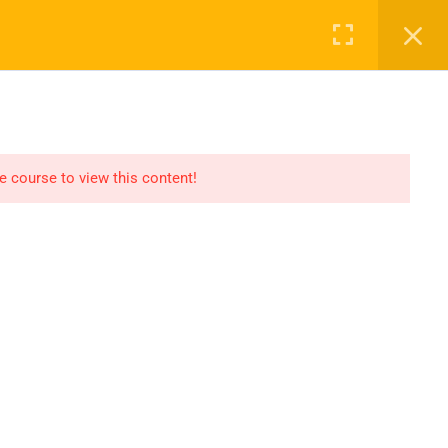
Login
NASAYFA
DERSLER
2027 KAYIT
İLETIŞIM
he course to view this content!