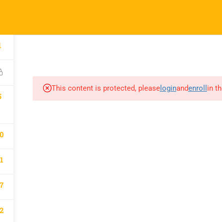
l.com
pany
Links
1
A
atematik 2027 Kayıt
Derslerimiz
This content is protected, please
login
and
enroll
in t
m
5
0
1
7
2