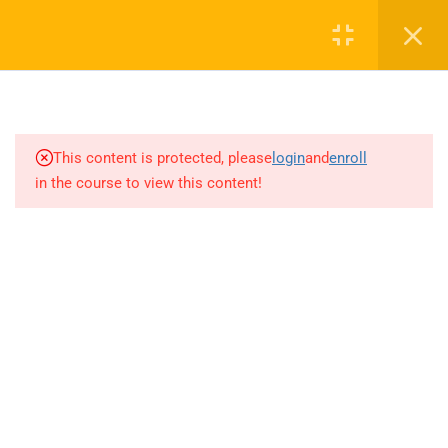
Login
1
SEZON TANITIM VİDEOSU
0 536 360 68 27
2027
oabtmatematik.ue@gmail.com
This content is protected, please
login
and
enroll
1.1
SEZON TANITIM VİDEOSU
in the course to view this content!
2027
4
PAPILIONEM EFFECTUS
ÖDEV SORU BANKASI
Company
ÇÖZÜMLERİ
20
AYT MATEMATİK AKILLI
ÖABT Matematik 2027 Kayıt
DEFTER
İletişim
71
AKADEMİK AKILLI DEFTER