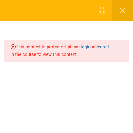
Login
1
SEZON TANITIM VİDEOSU
0 536 360 68 27
2027
oabtmatematik.ue@gmail.com
This content is protected, please
login
and
enroll
1.1
SEZON TANITIM VİDEOSU
in the course to view this content!
2027
8
PAPILIONEM EFFECTUS
ÖDEV SORU BANKASI
Company
ÇÖZÜMLERİ
20
AYT MATEMATİK AKILLI
ÖABT Matematik 2027 Kayıt
DEFTER
İletişim
71
AKADEMİK AKILLI DEFTER