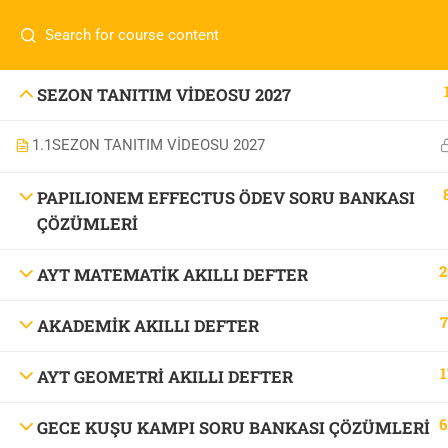
İletişim:
0 536 360 68 27
oabtmatematik.ue@gmai
Com
0 536 360 68 27
SEZON TANITIM VİDEOSU 2027
oabtmatematik.ue@gmail.com
1.1
SEZON TANITIM VİDEOSU 2027
ÖABT M
İletişi
PAPILIONEM EFFECTUS ÖDEV SORU BANKASI
ÇÖZÜMLERİ
2
AYT MATEMATİK AKILLI DEFTER
7
AKADEMİK AKILLI DEFTER
OABT Matematik
1
AYT GEOMETRİ AKILLI DEFTER
6
GECE KUŞU KAMPI SORU BANKASI ÇÖZÜMLERİ