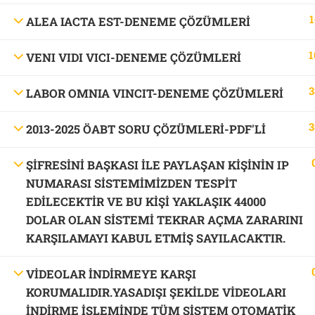
1
ALEA IACTA EST-DENEME ÇÖZÜMLERİ
1
VENI VIDI VICI-DENEME ÇÖZÜMLERİ
3
LABOR OMNIA VINCIT-DENEME ÇÖZÜMLERİ
3
2013-2025 ÖABT SORU ÇÖZÜMLERİ-PDF'LI
ŞİFRESİNİ BAŞKASI İLE PAYLAŞAN KİŞİNİN IP
NUMARASI SİSTEMİMİZDEN TESPİT
EDİLECEKTİR VE BU KİŞİ YAKLAŞIK 44000
DOLAR OLAN SİSTEMİ TEKRAR AÇMA ZARARINI
KARŞILAMAYI KABUL ETMİŞ SAYILACAKTIR.
VİDEOLAR İNDİRMEYE KARŞI
KORUMALIDIR.YASADIŞI ŞEKİLDE VİDEOLARI
İNDİRME İŞLEMİNDE TÜM SİSTEM OTOMATİK