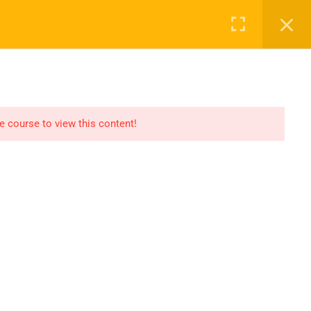
Login
NASAYFA
DERSLER
2027 KAYIT
İLETIŞIM
he course to view this content!