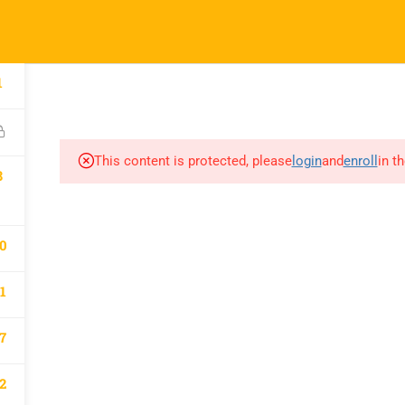
l.com
pany
Links
1
A
atematik 2027 Kayıt
Derslerimiz
This content is protected, please
login
and
enroll
in t
m
8
0
1
7
2