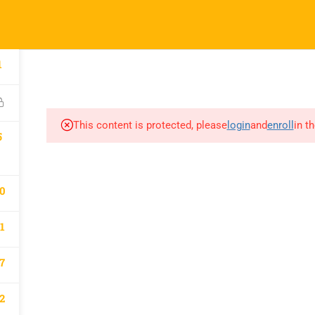
l.com
pany
Links
1
A
atematik 2027 Kayıt
Derslerimiz
This content is protected, please
login
and
enroll
in t
m
5
0
1
7
2