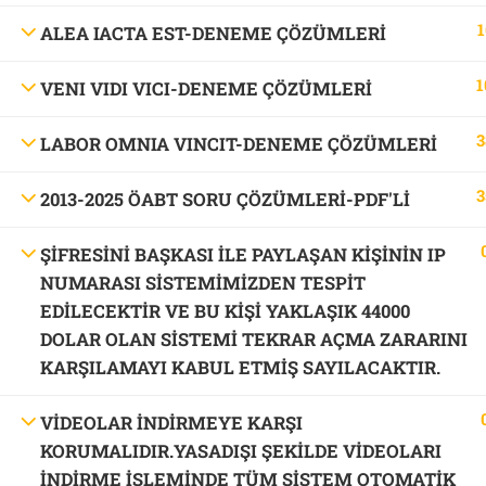
1
ALEA IACTA EST-DENEME ÇÖZÜMLERİ
1
VENI VIDI VICI-DENEME ÇÖZÜMLERİ
3
LABOR OMNIA VINCIT-DENEME ÇÖZÜMLERİ
3
2013-2025 ÖABT SORU ÇÖZÜMLERİ-PDF'LI
ŞİFRESİNİ BAŞKASI İLE PAYLAŞAN KİŞİNİN IP
NUMARASI SİSTEMİMİZDEN TESPİT
EDİLECEKTİR VE BU KİŞİ YAKLAŞIK 44000
DOLAR OLAN SİSTEMİ TEKRAR AÇMA ZARARINI
KARŞILAMAYI KABUL ETMİŞ SAYILACAKTIR.
VİDEOLAR İNDİRMEYE KARŞI
KORUMALIDIR.YASADIŞI ŞEKİLDE VİDEOLARI
İNDİRME İŞLEMİNDE TÜM SİSTEM OTOMATİK