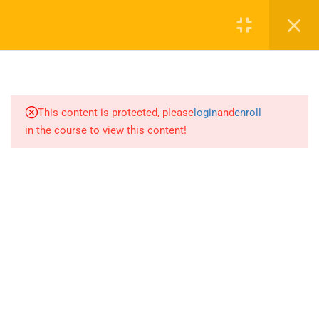
Login
1
SEZON TANITIM VİDEOSU
0 536 360 68 27
2027
oabtmatematik.ue@gmail.com
This content is protected, please
login
and
enroll
1.1
SEZON TANITIM VİDEOSU
in the course to view this content!
2027
8
PAPILIONEM EFFECTUS
ÖDEV SORU BANKASI
Company
ÇÖZÜMLERİ
20
AYT MATEMATİK AKILLI
ÖABT Matematik 2027 Kayıt
DEFTER
İletişim
71
AKADEMİK AKILLI DEFTER