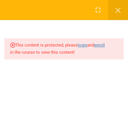
Login
1
SEZON TANITIM VİDEOSU
0 536 360 68 27
2027
oabtmatematik.ue@gmail.com
This content is protected, please
login
and
enroll
1.1
SEZON TANITIM VİDEOSU
in the course to view this content!
2027
8
PAPILIONEM EFFECTUS
ÖDEV SORU BANKASI
Company
ÇÖZÜMLERİ
20
AYT MATEMATİK AKILLI
ÖABT Matematik 2027 Kayıt
DEFTER
İletişim
71
AKADEMİK AKILLI DEFTER