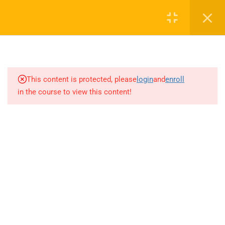
Login
1
SEZON TANITIM VİDEOSU
0 536 360 68 27
2027
oabtmatematik.ue@gmail.com
This content is protected, please
login
and
enroll
1.1
SEZON TANITIM VİDEOSU
in the course to view this content!
2027
7
PAPILIONEM EFFECTUS
ÖDEV SORU BANKASI
Company
ÇÖZÜMLERİ
20
AYT MATEMATİK AKILLI
ÖABT Matematik 2027 Kayıt
DEFTER
İletişim
71
AKADEMİK AKILLI DEFTER