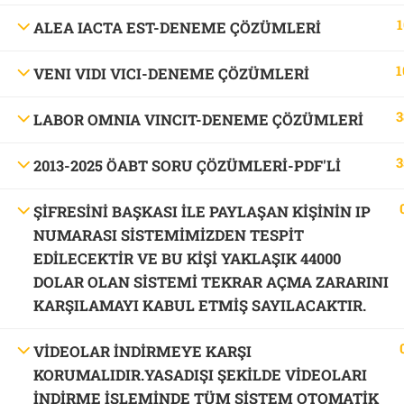
1
ALEA IACTA EST-DENEME ÇÖZÜMLERİ
1
VENI VIDI VICI-DENEME ÇÖZÜMLERİ
3
LABOR OMNIA VINCIT-DENEME ÇÖZÜMLERİ
3
2013-2025 ÖABT SORU ÇÖZÜMLERİ-PDF'LI
ŞİFRESİNİ BAŞKASI İLE PAYLAŞAN KİŞİNİN IP
NUMARASI SİSTEMİMİZDEN TESPİT
EDİLECEKTİR VE BU KİŞİ YAKLAŞIK 44000
DOLAR OLAN SİSTEMİ TEKRAR AÇMA ZARARINI
KARŞILAMAYI KABUL ETMİŞ SAYILACAKTIR.
VİDEOLAR İNDİRMEYE KARŞI
KORUMALIDIR.YASADIŞI ŞEKİLDE VİDEOLARI
İNDİRME İŞLEMİNDE TÜM SİSTEM OTOMATİK