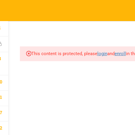
l.com
pany
Links
1
A
atematik 2027 Kayıt
Derslerimiz
This content is protected, please
login
and
enroll
in t
m
8
0
1
7
2