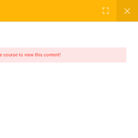
Login
NASAYFA
DERSLER
2027 KAYIT
İLETIŞIM
he course to view this content!