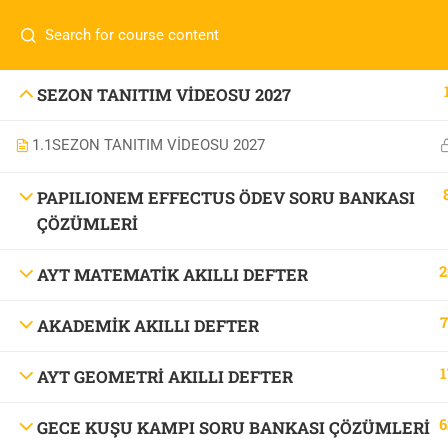
İletişim:
0 536 360 68 27
oabtmatematik.ue@gmai
Com
0 536 360 68 27
SEZON TANITIM VİDEOSU 2027
oabtmatematik.ue@gmail.com
1.1
SEZON TANITIM VİDEOSU 2027
ÖABT M
İletişi
PAPILIONEM EFFECTUS ÖDEV SORU BANKASI
ÇÖZÜMLERİ
2
AYT MATEMATİK AKILLI DEFTER
7
AKADEMİK AKILLI DEFTER
OABT Matematik
1
AYT GEOMETRİ AKILLI DEFTER
6
GECE KUŞU KAMPI SORU BANKASI ÇÖZÜMLERİ