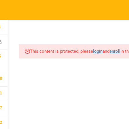
l.com
pany
Links
1
A
atematik 2027 Kayıt
Derslerimiz
This content is protected, please
login
and
enroll
in t
m
5
0
1
7
2