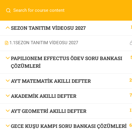
İletişim:
0 536 360 68 27
oabtmatematik.ue@gmai
Com
0 536 360 68 27
SEZON TANITIM VİDEOSU 2027
oabtmatematik.ue@gmail.com
1.1
SEZON TANITIM VİDEOSU 2027
ÖABT M
İletişi
PAPILIONEM EFFECTUS ÖDEV SORU BANKASI
ÇÖZÜMLERİ
2
AYT MATEMATİK AKILLI DEFTER
7
AKADEMİK AKILLI DEFTER
OABT Matematik
1
AYT GEOMETRİ AKILLI DEFTER
6
GECE KUŞU KAMPI SORU BANKASI ÇÖZÜMLERİ