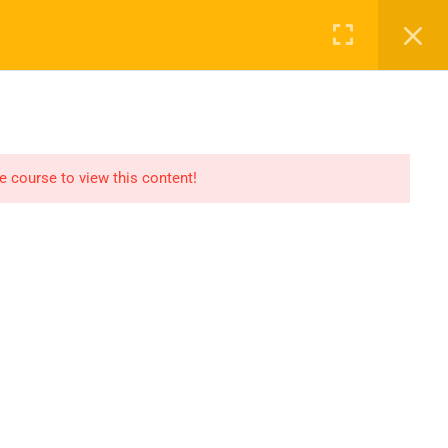
Login
NASAYFA
DERSLER
2027 KAYIT
İLETIŞIM
he course to view this content!