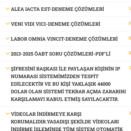
1
ALEA IACTA EST-DENEME ÇÖZÜMLERİ
1
VENI VIDI VICI-DENEME ÇÖZÜMLERİ
3
LABOR OMNIA VINCIT-DENEME ÇÖZÜMLERİ
3
2013-2025 ÖABT SORU ÇÖZÜMLERİ-PDF'LI
ŞİFRESİNİ BAŞKASI İLE PAYLAŞAN KİŞİNİN IP
NUMARASI SİSTEMİMİZDEN TESPİT
EDİLECEKTİR VE BU KİŞİ YAKLAŞIK 44000
DOLAR OLAN SİSTEMİ TEKRAR AÇMA ZARARINI
KARŞILAMAYI KABUL ETMİŞ SAYILACAKTIR.
VİDEOLAR İNDİRMEYE KARŞI
KORUMALIDIR.YASADIŞI ŞEKİLDE VİDEOLARI
İNDİRME İŞLEMİNDE TÜM SİSTEM OTOMATİK