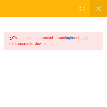
Login
1
SEZON TANITIM VİDEOSU
0 536 360 68 27
2027
oabtmatematik.ue@gmail.com
This content is protected, please
login
and
enroll
1.1
SEZON TANITIM VİDEOSU
in the course to view this content!
2027
7
PAPILIONEM EFFECTUS
ÖDEV SORU BANKASI
Company
ÇÖZÜMLERİ
20
AYT MATEMATİK AKILLI
ÖABT Matematik 2027 Kayıt
DEFTER
İletişim
71
AKADEMİK AKILLI DEFTER