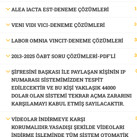
1
ALEA IACTA EST-DENEME ÇÖZÜMLERİ
1
VENI VIDI VICI-DENEME ÇÖZÜMLERİ
3
LABOR OMNIA VINCIT-DENEME ÇÖZÜMLERİ
3
2013-2025 ÖABT SORU ÇÖZÜMLERİ-PDF'LI
ŞİFRESİNİ BAŞKASI İLE PAYLAŞAN KİŞİNİN IP
NUMARASI SİSTEMİMİZDEN TESPİT
EDİLECEKTİR VE BU KİŞİ YAKLAŞIK 44000
DOLAR OLAN SİSTEMİ TEKRAR AÇMA ZARARINI
KARŞILAMAYI KABUL ETMİŞ SAYILACAKTIR.
VİDEOLAR İNDİRMEYE KARŞI
KORUMALIDIR.YASADIŞI ŞEKİLDE VİDEOLARI
İNDİRME İŞLEMİNDE TÜM SİSTEM OTOMATİK