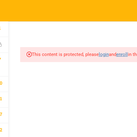
l.com
pany
Links
1
A
atematik 2027 Kayıt
Derslerimiz
This content is protected, please
login
and
enroll
in t
m
7
0
1
7
2