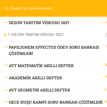
İletişim:
0 536 360 68 27
oabtmatematik.ue@gmai
Com
0 536 360 68 27
SEZON TANITIM VİDEOSU 2027
oabtmatematik.ue@gmail.com
1.1
SEZON TANITIM VİDEOSU 2027
ÖABT M
İletişi
PAPILIONEM EFFECTUS ÖDEV SORU BANKASI
ÇÖZÜMLERİ
2
AYT MATEMATİK AKILLI DEFTER
7
AKADEMİK AKILLI DEFTER
OABT Matematik
1
AYT GEOMETRİ AKILLI DEFTER
6
GECE KUŞU KAMPI SORU BANKASI ÇÖZÜMLERİ