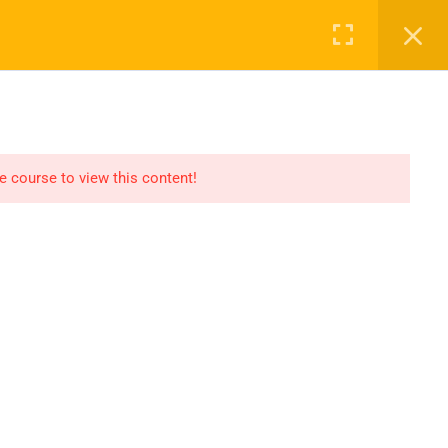
Login
NASAYFA
DERSLER
2027 KAYIT
İLETIŞIM
he course to view this content!