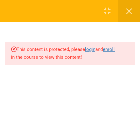
Login
1
SEZON TANITIM VİDEOSU
0 536 360 68 27
2027
oabtmatematik.ue@gmail.com
This content is protected, please
login
and
enroll
1.1
SEZON TANITIM VİDEOSU
in the course to view this content!
2027
5
PAPILIONEM EFFECTUS
ÖDEV SORU BANKASI
Company
ÇÖZÜMLERİ
20
AYT MATEMATİK AKILLI
ÖABT Matematik 2027 Kayıt
DEFTER
İletişim
71
AKADEMİK AKILLI DEFTER