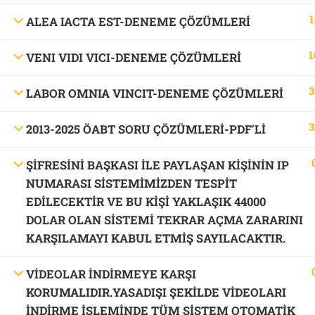
1
ALEA IACTA EST-DENEME ÇÖZÜMLERİ
1
VENI VIDI VICI-DENEME ÇÖZÜMLERİ
3
LABOR OMNIA VINCIT-DENEME ÇÖZÜMLERİ
3
2013-2025 ÖABT SORU ÇÖZÜMLERİ-PDF'LI
ŞİFRESİNİ BAŞKASI İLE PAYLAŞAN KİŞİNİN IP
NUMARASI SİSTEMİMİZDEN TESPİT
EDİLECEKTİR VE BU KİŞİ YAKLAŞIK 44000
DOLAR OLAN SİSTEMİ TEKRAR AÇMA ZARARINI
KARŞILAMAYI KABUL ETMİŞ SAYILACAKTIR.
VİDEOLAR İNDİRMEYE KARŞI
KORUMALIDIR.YASADIŞI ŞEKİLDE VİDEOLARI
İNDİRME İŞLEMİNDE TÜM SİSTEM OTOMATİK