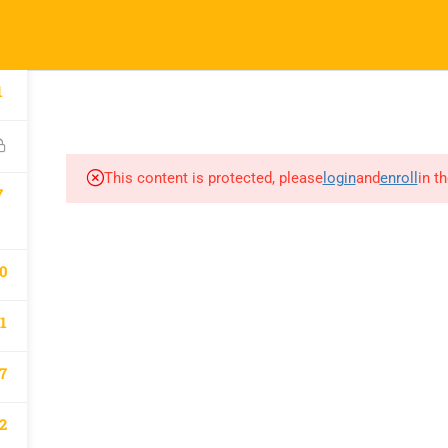
l.com
pany
Links
1
A
atematik 2027 Kayıt
Derslerimiz
This content is protected, please
login
and
enroll
in t
m
7
0
1
7
2