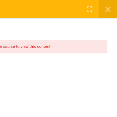
Login
NASAYFA
DERSLER
2027 KAYIT
İLETIŞIM
he course to view this content!