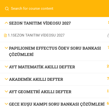
İletişim:
0 536 360 68 27
oabtmatematik.ue@gmai
Com
0 536 360 68 27
SEZON TANITIM VİDEOSU 2027
oabtmatematik.ue@gmail.com
1.1
SEZON TANITIM VİDEOSU 2027
ÖABT M
İletişi
PAPILIONEM EFFECTUS ÖDEV SORU BANKASI
ÇÖZÜMLERİ
2
AYT MATEMATİK AKILLI DEFTER
7
AKADEMİK AKILLI DEFTER
OABT Matematik
1
AYT GEOMETRİ AKILLI DEFTER
6
GECE KUŞU KAMPI SORU BANKASI ÇÖZÜMLERİ