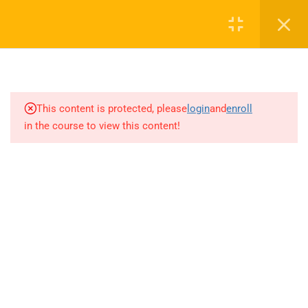
Login
1
SEZON TANITIM VİDEOSU
0 536 360 68 27
2027
oabtmatematik.ue@gmail.com
This content is protected, please
login
and
enroll
1.1
SEZON TANITIM VİDEOSU
in the course to view this content!
2027
5
PAPILIONEM EFFECTUS
ÖDEV SORU BANKASI
Company
ÇÖZÜMLERİ
20
AYT MATEMATİK AKILLI
ÖABT Matematik 2027 Kayıt
DEFTER
İletişim
71
AKADEMİK AKILLI DEFTER