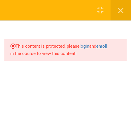
Login
1
SEZON TANITIM VİDEOSU
0 536 360 68 27
2027
oabtmatematik.ue@gmail.com
This content is protected, please
login
and
enroll
1.1
SEZON TANITIM VİDEOSU
in the course to view this content!
2027
7
PAPILIONEM EFFECTUS
ÖDEV SORU BANKASI
Company
ÇÖZÜMLERİ
20
AYT MATEMATİK AKILLI
ÖABT Matematik 2027 Kayıt
DEFTER
İletişim
71
AKADEMİK AKILLI DEFTER