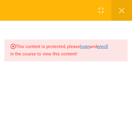
Login
1
SEZON TANITIM VİDEOSU
0 536 360 68 27
2027
oabtmatematik.ue@gmail.com
This content is protected, please
login
and
enroll
1.1
SEZON TANITIM VİDEOSU
in the course to view this content!
2027
8
PAPILIONEM EFFECTUS
ÖDEV SORU BANKASI
Company
ÇÖZÜMLERİ
20
AYT MATEMATİK AKILLI
ÖABT Matematik 2027 Kayıt
DEFTER
İletişim
71
AKADEMİK AKILLI DEFTER