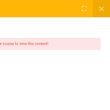
Login
NASAYFA
DERSLER
2027 KAYIT
İLETIŞIM
he course to view this content!