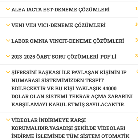
1
ALEA IACTA EST-DENEME ÇÖZÜMLERİ
1
VENI VIDI VICI-DENEME ÇÖZÜMLERİ
3
LABOR OMNIA VINCIT-DENEME ÇÖZÜMLERİ
3
2013-2025 ÖABT SORU ÇÖZÜMLERİ-PDF'LI
ŞİFRESİNİ BAŞKASI İLE PAYLAŞAN KİŞİNİN IP
NUMARASI SİSTEMİMİZDEN TESPİT
EDİLECEKTİR VE BU KİŞİ YAKLAŞIK 44000
DOLAR OLAN SİSTEMİ TEKRAR AÇMA ZARARINI
KARŞILAMAYI KABUL ETMİŞ SAYILACAKTIR.
VİDEOLAR İNDİRMEYE KARŞI
KORUMALIDIR.YASADIŞI ŞEKİLDE VİDEOLARI
İNDİRME İŞLEMİNDE TÜM SİSTEM OTOMATİK