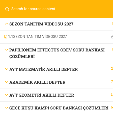
İletişim:
0 536 360 68 27
oabtmatematik.ue@gmai
Com
0 536 360 68 27
SEZON TANITIM VİDEOSU 2027
oabtmatematik.ue@gmail.com
1.1
SEZON TANITIM VİDEOSU 2027
ÖABT M
İletişi
PAPILIONEM EFFECTUS ÖDEV SORU BANKASI
ÇÖZÜMLERİ
2
AYT MATEMATİK AKILLI DEFTER
7
AKADEMİK AKILLI DEFTER
OABT Matematik
1
AYT GEOMETRİ AKILLI DEFTER
6
GECE KUŞU KAMPI SORU BANKASI ÇÖZÜMLERİ