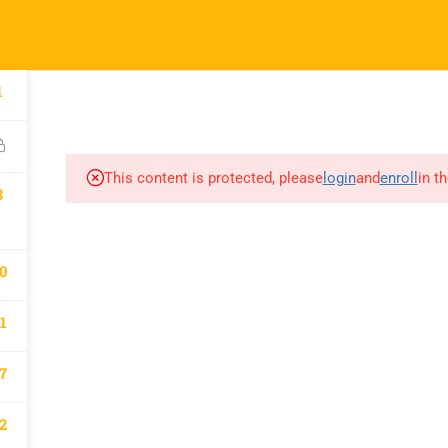
l.com
pany
Links
1
A
atematik 2027 Kayıt
Derslerimiz
This content is protected, please
login
and
enroll
in t
m
8
0
1
7
2