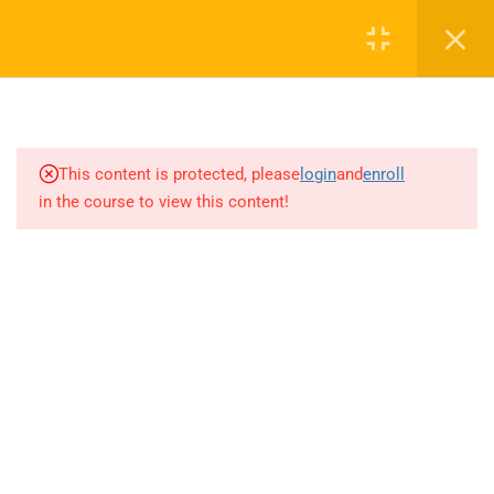
Login
1
SEZON TANITIM VİDEOSU
0 536 360 68 27
2027
oabtmatematik.ue@gmail.com
This content is protected, please
login
and
enroll
1.1
SEZON TANITIM VİDEOSU
in the course to view this content!
2027
9
PAPILIONEM EFFECTUS
ÖDEV SORU BANKASI
Company
ÇÖZÜMLERİ
20
AYT MATEMATİK AKILLI
ÖABT Matematik 2027 Kayıt
DEFTER
İletişim
71
AKADEMİK AKILLI DEFTER