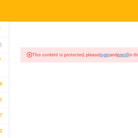
l.com
pany
Links
1
A
atematik 2027 Kayıt
Derslerimiz
This content is protected, please
login
and
enroll
in t
m
7
0
1
7
2