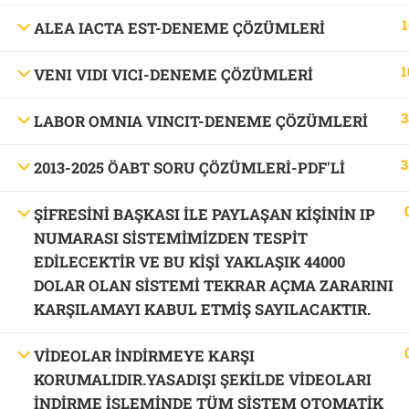
1
ALEA IACTA EST-DENEME ÇÖZÜMLERİ
1
VENI VIDI VICI-DENEME ÇÖZÜMLERİ
3
LABOR OMNIA VINCIT-DENEME ÇÖZÜMLERİ
3
2013-2025 ÖABT SORU ÇÖZÜMLERİ-PDF'LI
ŞİFRESİNİ BAŞKASI İLE PAYLAŞAN KİŞİNİN IP
NUMARASI SİSTEMİMİZDEN TESPİT
EDİLECEKTİR VE BU KİŞİ YAKLAŞIK 44000
DOLAR OLAN SİSTEMİ TEKRAR AÇMA ZARARINI
KARŞILAMAYI KABUL ETMİŞ SAYILACAKTIR.
VİDEOLAR İNDİRMEYE KARŞI
KORUMALIDIR.YASADIŞI ŞEKİLDE VİDEOLARI
İNDİRME İŞLEMİNDE TÜM SİSTEM OTOMATİK