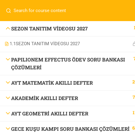
İletişim:
0 536 360 68 27
oabtmatematik.ue@gmai
Com
0 536 360 68 27
SEZON TANITIM VİDEOSU 2027
oabtmatematik.ue@gmail.com
1.1
SEZON TANITIM VİDEOSU 2027
ÖABT M
İletişi
PAPILIONEM EFFECTUS ÖDEV SORU BANKASI
ÇÖZÜMLERİ
2
AYT MATEMATİK AKILLI DEFTER
7
AKADEMİK AKILLI DEFTER
OABT Matematik
1
AYT GEOMETRİ AKILLI DEFTER
6
GECE KUŞU KAMPI SORU BANKASI ÇÖZÜMLERİ