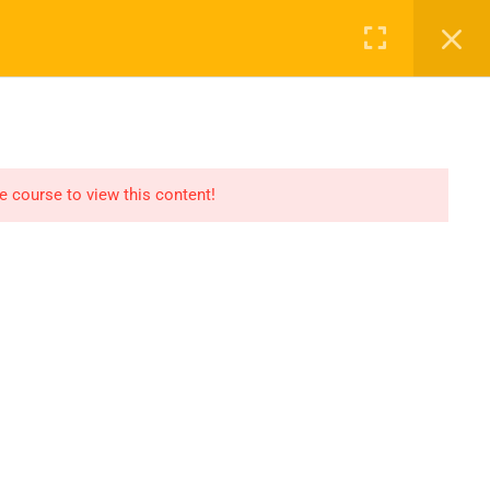
Login
NASAYFA
DERSLER
2027 KAYIT
İLETIŞIM
he course to view this content!