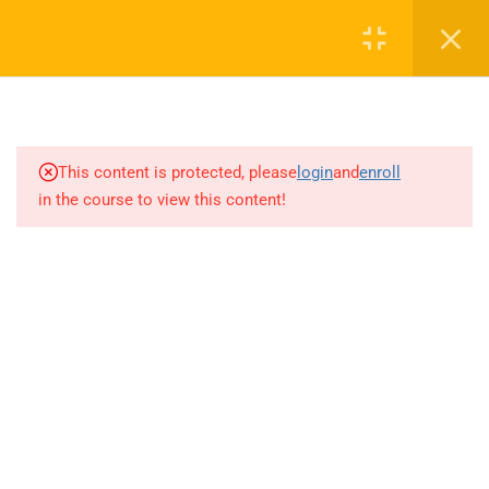
Login
1
SEZON TANITIM VİDEOSU
0 536 360 68 27
2027
oabtmatematik.ue@gmail.com
This content is protected, please
login
and
enroll
1.1
SEZON TANITIM VİDEOSU
in the course to view this content!
2027
5
PAPILIONEM EFFECTUS
ÖDEV SORU BANKASI
Company
ÇÖZÜMLERİ
20
AYT MATEMATİK AKILLI
ÖABT Matematik 2027 Kayıt
DEFTER
İletişim
71
AKADEMİK AKILLI DEFTER