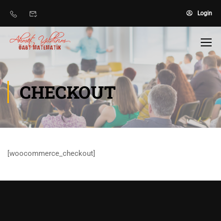
Login
CHECKOUT
[woocommerce_checkout]