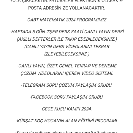
YOLA ÇIKACAKTIR. FATURALAR ELEKTRONİK OLARAK E-
POSTA ADRESİNİZE YOLLANACAKTIR.
ÖABT MATEMATİK 2024 PROGRAMIMIZ
-HAFTADA 5 GÜN 2’ŞER DERS SAATİ CANLI YAYIN DERSİ
(AKILLI DEFTERLER İLE TAKİP EDEBİLECEKSİNİZ.)
(CANLI YAYIN DERS VİDEOLARINI TEKRAR
İZLEYEBİLECEKSİNİZ.)
-CANLI YAYIN, ÖZET, GENEL TEKRAR VE DENEME
ÇÖZÜM VİDEOLARINI İÇEREN VİDEO SİSTEMİ.
-TELEGRAM SORU ÇÖZÜM PAYLAŞIM GRUBU.
-FACEBOOK SORU PAYLAŞIM GRUBU.
-GECE KUŞU KAMPI 2024.
-KÜRŞAT KOÇ HOCANIN ALAN EĞİTİMİ PROGRAMI.
-Kargo ile yollayacağımız tamamı renkli kitaplarımız: