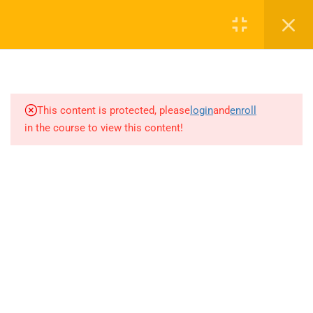
Login
1
SEZON TANITIM VİDEOSU
0 536 360 68 27
2027
oabtmatematik.ue@gmail.com
This content is protected, please
login
and
enroll
1.1
SEZON TANITIM VİDEOSU
in the course to view this content!
2027
5
PAPILIONEM EFFECTUS
ÖDEV SORU BANKASI
Company
ÇÖZÜMLERİ
20
AYT MATEMATİK AKILLI
ÖABT Matematik 2027 Kayıt
DEFTER
İletişim
71
AKADEMİK AKILLI DEFTER